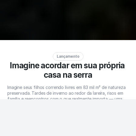
Lançamento
Imagine acordar em sua própria 
casa na serra
Imagine seus filhos correndo livres em 83 mil m² de natureza 
preservada. Tardes de inverno ao redor da lareira, risos em 
família e reencontros com o que realmente importa — uma 
vida com mais presença e conexão.
A Casa Serrana transforma esse sonho em realidade tangível. 
Não vendemos apenas uma propriedade, oferecemos a 
certeza de que sua família terá para sempre um refúgio onde 
criar as memórias mais preciosas.